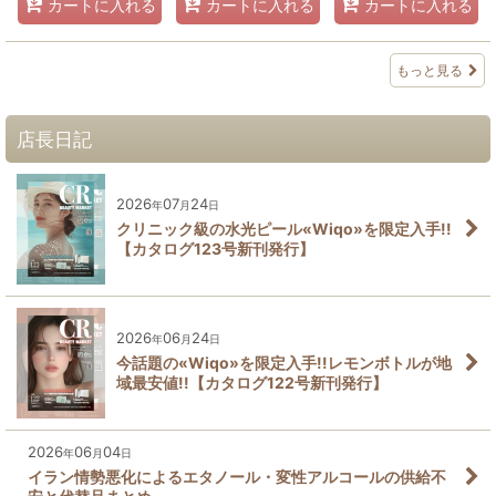
カートに入れる
カートに入れる
カートに入れる
もっと見る
店長日記
2026
07
24
年
月
日
クリニック級の水光ピール«Wiqo»を限定入手!!
【カタログ123号新刊発行】
2026
06
24
年
月
日
今話題の«Wiqo»を限定入手!!レモンボトルが地
域最安値!!【カタログ122号新刊発行】
2026
06
04
年
月
日
イラン情勢悪化によるエタノール・変性アルコールの供給不