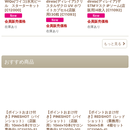
WiQo(ワイコ)水光ピー
direia(ディレイア)クリ
direia(ディレイア)ザ
ル スターターキット
スタルザクロ UV ホワ
STMマスク iPソーム(店
[
C12000
]
イトカプセル(店販
販用)4枚入
[
C11092
]
用)30粒
[
C11093
]
会員販売価格
会員販売価格
会員販売価格
在庫あり
在庫あり
在庫あり
もっと見る
おすすめ商品
【ポイントおまけ付
【ポイントおまけ付
【ポイントおまけ付
き】PINESHOT（パイ
き】PINESHOT（パイ
き】REDSHOT（レッド
ンショット）（店販
ンショット）（店販
ショット）（業務用）
用）10ml×5本(サロン
用）10ml×10本(サロン
10ml×5本 4箱セット
専売品)
[
C11070-5
]
専売品)
[
C11070-10
]
[
C11060-4
]