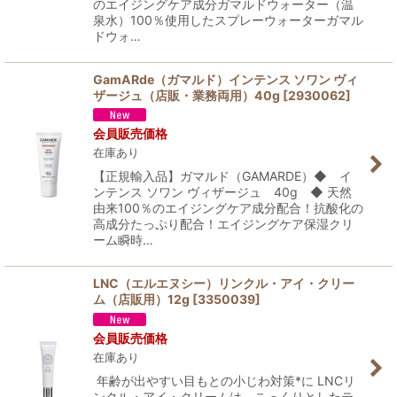
のエイジングケア成分ガマルドウォーター（温
泉水）100％使用したスプレーウォーターガマル
ドウォ…
GamARde（ガマルド）インテンス ソワン ヴィ
ザージュ（店販・業務両用）40g
[
2930062
]
会員販売価格
在庫あり
【正規輸入品】ガマルド（GAMARDE）◆ イ
ンテンス ソワン ヴィザージュ 40g ◆ 天然
由来100％のエイジングケア成分配合！抗酸化の
高成分たっぷり配合！エイジングケア保湿クリ
ーム瞬時…
LNC（エルエヌシー）リンクル・アイ・クリー
ム（店販用）12g
[
3350039
]
会員販売価格
在庫あり
年齢が出やすい目もとの小じわ対策*に LNCリ
ンクル・アイ・クリームは、こっくりとしたテ