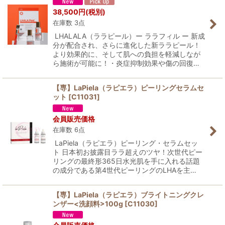
38,500
円
(税別)
在庫数 3点
LHALALA（ララピール）ー ララフィル ー 新成
分が配合され、さらに進化した新ララピール！
より効果的に、そして肌への負担を軽減しなが
ら施術が可能に！・炎症抑制効果や傷の回復…
【専】LaPiela（ラピエラ）ピーリングセラムセ
ット
[
C11031
]
会員販売価格
在庫数 6点
LaPiela（ラピエラ）ピーリング・セラムセッ
ト 日本初お披露目ララ超えのツヤ！次世代ピー
リングの最終形365日水光肌を手に入れる話題
の成分である第4世代ピーリングのLHAを主…
【専】LaPiela（ラピエラ）ブライトニングクレ
ンザー<洗顔料>100g
[
C11030
]