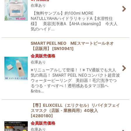
在庫あり
【無料サンプル】約100ml MORE
NATULLYAHAハイドラリキッドA【水溶性仕
様】 美容洗浄液A 【AHA cleansing】 今大人
気のハイド…
SMART PEEL NEO MEスマートピールネオ
【店販用】
[
SN10941
]
会員販売価格
在庫あり
※リニューアルして登場！！※ TV通販でも大人
気の商品！ SMART PEEL NEOコンパクト超音波
ウォーターピーリング 美顔器！毛穴洗浄でつ
るつる・すべすべ！透明感あるタマゴ肌へ
&nbs…
【専】ELIXCELL（エリクセル）リバイタフェイ
スマスク（店販・業務両用）40枚入
[
4280180
]
会員販売価格
在庫あり