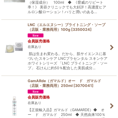
（保湿成分） 100ml ◆ 《脅威のリピート
率！》 美容クリニックでも大好評！高濃度ヒア
ルロン酸ローション！ハリと潤いのある…
LNC（エルエヌシー）ブライトニング・ソープ
（店販・業務両用）100g
[
3350024
]
会員販売価格
在庫あり
肌は生まれ変わる。だから、肌サイエンスに基
づいたスキンケア LNCプラセンタル スキンケア
ホワイトシリーズ 「LNC ブライトニング・ソー
プ」 石けんに約50％配合した美肌成分…
GamARde（ガマルド）オー ド ガマルド
（店販・業務両用）250ml
[
3070041
]
会員販売価格
在庫あり
【正規輸入品】ガマルド（GAMARDE）◆ オ
ー ド ガマルド 250ml ◆ 天然由来100％