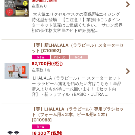
在庫あり
大人気エリクセルマスクの高保湿&エイジング
特化型が登場！【ご注意！】業務用につきイン
ターネット販売はご遠慮ください。 サロン業界
初の低価格大容量のヒト幹細胞配…
【専】新LHALALA（ララピール）スターターセ
ット
[
C10992
]
62,700
円
(税別)
在庫数 1点
LHALALA（ララピール）ー スターターセット
ー ララピール施術を始めたい方はこちら！単品
購入よりもお得に一式揃います！【セット内
容】・新ララフィル（BASIC・ULTRA …
【専】LHALALA（ララピール）専用ブラシセッ
ト（フォーム用×２本、ピール用×１本）
[
C10988
]
18,300
円
(税別)