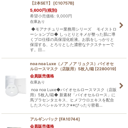
【2本SET】
[
C10757B
]
5,600
円
(税別)
希望小売価格
:
9,000
円
在庫あり
◆モアナチュリー業務用シリーズ モイストロ
ーションプロ◆ しっとりとキメが整った肌に導
くプロ仕様の高保湿化粧液。お肌をしっかりと
保湿する、とろりとした濃密なテクスチャーで
す。日…
noa noa Luxe（ノア ノア リュクス）バイオセ
ルロースマスク（店販用）5枚入/箱
[
2280019
]
会員販売価格
在庫あり
noa noa Luxe◆バイオセルロースマスク（店販
用）5枚入/箱◆ 新素材「バイオセルロース」に
馬プラセンタエキス、ヒメフウロエキスを配合
したスペシャルマスク※※ぴったり密着…
アルギンパック
[
FA10744
]
会員販売価格