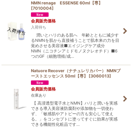
NMN renage ESSENSE 60ml【専】
[
7010004
]
会員販売価格
入荷待ち
潤いとハリのある肌へ 年齢とともに減少す
るNMNを肌から直接補うことで肌本来の力を目
覚めさせる美容液■エイジングケア成分
NMN（ニコチンアミドモノヌクレオチド）■6
つのGF（細胞増殖/成…
Natuore Recover（ナチュレリカバー） NMNブ
ーストエッセンス 50ml【専】
[
3060013
]
会員販売価格
在庫あり
【 高浸透型電子水とNMN】ハリと潤いを実感
できる導入美容液防腐剤や添加物を一切使わ
ず、「敏感肌やアトピーの方も安心して使え
る。」をコンセプトに塗ってすぐに効果が実感
できる機能性化粧品です…