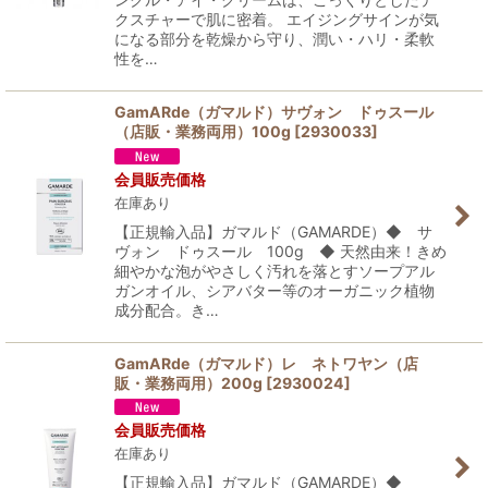
クスチャーで肌に密着。 エイジングサインが気
になる部分を乾燥から守り、潤い・ハリ・柔軟
性を…
GamARde（ガマルド）サヴォン ドゥスール
（店販・業務両用）100g
[
2930033
]
会員販売価格
在庫あり
【正規輸入品】ガマルド（GAMARDE）◆ サ
ヴォン ドゥスール 100g ◆ 天然由来！きめ
細やかな泡がやさしく汚れを落とすソープアル
ガンオイル、シアバター等のオーガニック植物
成分配合。き…
GamARde（ガマルド）レ ネトワヤン（店
販・業務両用）200g
[
2930024
]
会員販売価格
在庫あり
【正規輸入品】ガマルド（GAMARDE）◆