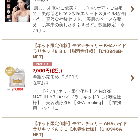
肌に、未来のご褒美を。 プロのケアをご自宅
で。美顔器とElite Style(エリートスタイル)が揃
った、贅沢な福袋セット。 美肌のベースを整
え、肌本来の美しさを引き出す。数量限定・今
だけ…
【ネット限定価格】モアナチュリー BHAハイド
ラリキッドB ３Ｌ【脂溶性仕様】
[
C10946B-
NET
]
7,000
円
(税別)
希望小売価格
:
9,500
円
在庫あり
＼ 【今だけネット限定価格】／ MORE
NATULLYBHAハイドラリキッドB【脂溶性仕
様】 美容洗浄液B 【BHA peeling】 【 業務
用 ハイド…
【ネット限定価格】モアナチュリー AHAハイド
ラリキッドA ３Ｌ【水溶性仕様】
[
C10946A-
NET
]