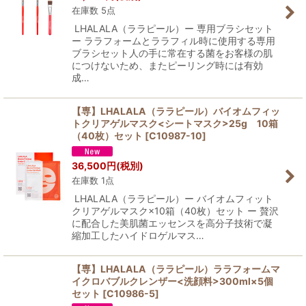
在庫数 5点
LHALALA（ララピール）ー 専用ブラシセット
ー ララフォームとララフィル時に使用する専用
ブラシセット人の手に常在する菌をお客様の肌
につけないため、またピーリング時には有効
成…
【専】LHALALA（ララピール）バイオムフィッ
トクリアゲルマスク<シートマスク>25g 10箱
（40枚）セット
[
C10987-10
]
36,500
円
(税別)
在庫数 1点
LHALALA（ララピール）ー バイオムフィット
クリアゲルマスク×10箱（40枚）セット ー 贅沢
に配合した美肌菌エッセンスを高分子技術で凝
縮加工したハイドロゲルマス…
【専】LHALALA（ララピール）ララフォームマ
イクロバブルクレンザー<洗顔料>300ml×5個
セット
[
C10986-5
]