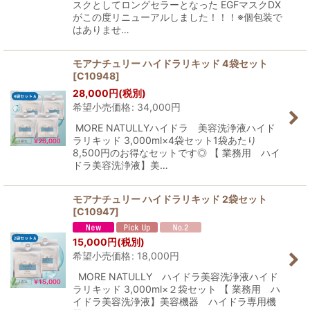
スクとしてロングセラーとなった EGFマスクDX
がこの度リニューアルしました！！！※個包装で
はありませ…
モアナチュリー ハイドラリキッド 4袋セット
[
C10948
]
28,000
円
(税別)
希望小売価格
:
34,000
円
MORE NATULLYハイドラ 美容洗浄液ハイド
ラリキッド 3,000ml×4袋セット1袋あたり
8,500円のお得なセットです◎ 【 業務用 ハイ
ドラ美容洗浄液】美…
モアナチュリー ハイドラリキッド 2袋セット
[
C10947
]
15,000
円
(税別)
希望小売価格
:
18,000
円
MORE NATULLY ハイドラ美容洗浄液ハイド
ラリキッド 3,000ml×２袋セット 【 業務用 ハ
イドラ美容洗浄液】美容機器 ハイドラ専用機