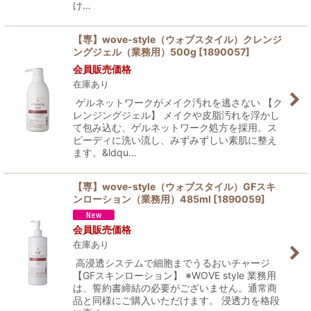
け…
【専】wove-style（ウォブスタイル）クレンジ
ングジェル（業務用）500g
[
1890057
]
会員販売価格
在庫あり
ゲルネットワークがメイク汚れを逃さない 【ク
レンジングジェル】 メイクや皮脂汚れを浮かし
て包み込む、ゲルネットワーク処方を採用。ス
ピーディに洗い流し、みずみずしい素肌に整え
ます。&ldqu…
【専】wove-style（ウォブスタイル）GFスキ
ンローション（業務用）485ml
[
1890059
]
会員販売価格
在庫あり
高浸透システムで細胞までうるおいチャージ
【GFスキンローション】 ※WOVE style 業務用
は、誓約書締結の必要がございません。通常商
品と同様にご購入いただけます。 浸透力を格段