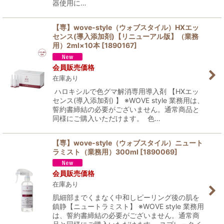
器使用に…
【専】wove-style（ウォブスタイル）HXエッ
センス(導入添加剤)【リニューアル版】（業務
用）2ml×10本
[
1890167
]
会員販売価格
在庫あり
ハロキシルで色グマ解消専用導入剤 【HXエッ
センス(導入添加剤) 】 ※WOVE style 業務用は、
誓約書締結の必要がございません。通常商品と
同様にご購入いただけます。 色…
【専】wove-style（ウォブスタイル）ニュート
ラミスト（業務用）300ml
[
1890069
]
会員販売価格
在庫あり
肌細部までくまなく中和しピーリング後の肌を
鎮静【ニュートラミスト】 ※WOVE style 業務用
は、誓約書締結の必要がございません。通常商