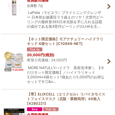
会員販売価格
在庫数 7点
LaPiela（ラピエラ）ブライトニングクレンザ
ー 日本初お披露目ララ超えのツヤ！次世代ピー
リングの最終形365日水光肌を手に入れる話題
の成分である第4世代ピーリングのLHAを主…
【ネット限定価格】モアナチュリー ハイドラリ
キッド 4袋セット
[
C10948-NET
]
20,000
円
(税別)
希望小売価格
:
34,000
円
MORE NATULLYハイドラ 美容洗浄液＼ 【今
だけネット限定価格】／ハイドラリキッド
3,000ml×4袋セット1袋あたり5,000円のお得な
セットです◎&n…
【専】ELIXCELL（エリクセル）リバイタモイス
トフェイスマスク（店販・業務両用）40枚入
[
4280221
]
会員販売価格