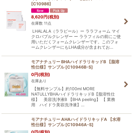
[
C10986
]
8,620
円
(税別)
在庫数 11点
LHALALA（ララピール）ー ララフォーム マイ
クロバブルクレンザー ー ララフィルの前にご使
用いただくフォームクレンザーです。このフォ
ームクレンザーにもLHA成分が含まれてお…
モアナチュリー BHAハイドラリキッドB 【脂溶
性仕様】サンプル
[
C10946B-S
]
0
円
(税別)
在庫あり
【無料サンプル】約100ml MORE
NATULLYBHAハイドラリキッドB【脂溶性仕
様】 美容洗浄液B 【BHA peeling】 【 業務
用 ハイドラ美容洗浄液】…
モアナチュリー AHAハイドラリキッドA 【水溶
性仕様】サンプル
[
C10946A-S
]
0
円
(税別)