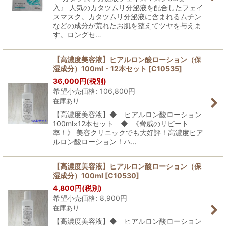
入』 人気のカタツムリ分泌液を配合したフェイ
スマスク。カタツムリ分泌液に含まれるムチン
などの成分が荒れたお肌を整えてツヤを与えま
す。ロングセ…
【高濃度美容液】ヒアルロン酸ローション（保
湿成分）100ml・12本セット
[
C10535
]
36,000
円
(税別)
希望小売価格
:
106,800
円
在庫あり
【高濃度美容液】◆ ヒアルロン酸ローション
100ml×12本セット ◆ 《脅威のリピート
率！》 美容クリニックでも大好評！高濃度ヒア
ルロン酸ローション！ハ…
【高濃度美容液】ヒアルロン酸ローション（保
湿成分）100ml
[
C10530
]
4,800
円
(税別)
希望小売価格
:
8,900
円
在庫あり
【高濃度美容液】◆ ヒアルロン酸ローション