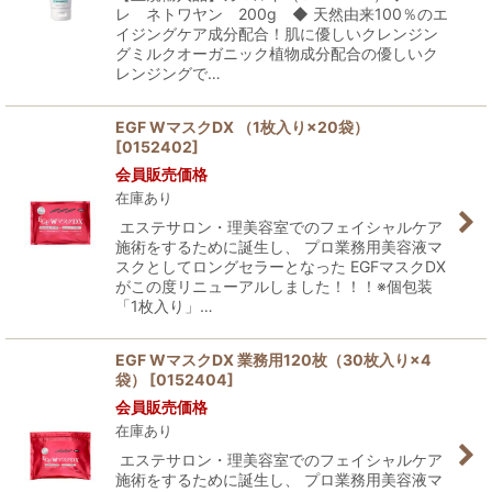
レ ネトワヤン 200g ◆ 天然由来100％のエ
イジングケア成分配合！肌に優しいクレンジン
グミルクオーガニック植物成分配合の優しいク
レンジングで…
EGF WマスクDX （1枚入り×20袋）
[
0152402
]
会員販売価格
在庫あり
エステサロン・理美容室でのフェイシャルケア
施術をするために誕生し、 プロ業務用美容液マ
スクとしてロングセラーとなった EGFマスクDX
がこの度リニューアルしました！！！※個包装
「1枚入り」…
EGF WマスクDX 業務用120枚（30枚入り×4
袋）
[
0152404
]
会員販売価格
在庫あり
エステサロン・理美容室でのフェイシャルケア
施術をするために誕生し、 プロ業務用美容液マ