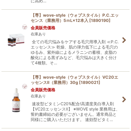
に高め…
【専】wove-style（ウォブスタイル）P.C.エッ
センス（業務用）5ｍL×12本入
[
1890190
]
会員販売価格
在庫あり
全ての毛穴悩みをケアする毛穴用導入剤 ≪P.C.
エッセンス≫ 乾燥、肌の弾力低下による毛穴の
ゆるみ、紫外線によるメラニンの蓄積、皮脂の
酸化による黒ずみなど、毛穴悩みは大きく分け
て4種類。そ…
【専】wove-style（ウォブスタイル）VC20エ
ッセンスII（業務用）30g
[
1890021
]
会員販売価格
在庫あり
速攻型ビタミンC20%配合!高濃度美白導入剤
【VC20エッセンスII】 ※WOVE style 業務用は、
誓約書締結の必要がございません。通常商品と
同様にご購入いただけます。 速効型ビタミ…