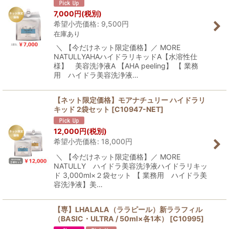
7,000
円
(税別)
希望小売価格
:
9,500
円
在庫あり
＼ 【今だけネット限定価格】／ MORE
NATULLYAHAハイドラリキッドA【水溶性仕
様】 美容洗浄液A 【AHA peeling】 【 業務
用 ハイドラ美容洗浄液…
【ネット限定価格】モアナチュリー ハイドラリ
キッド 2袋セット
[
C10947-NET
]
12,000
円
(税別)
希望小売価格
:
18,000
円
＼ 【今だけネット限定価格】／ MORE
NATULLY ハイドラ美容洗浄液ハイドラリキッ
ド 3,000ml×２袋セット 【 業務用 ハイドラ美
容洗浄液】美…
【専】LHALALA（ララピール）新ララフィル
（BASIC・ULTRA / 50ml×各1本）
[
C10995
]