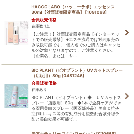
HACCO LABO（ハッコーラボ）エッセンス
30ml【対面販売限定商品】
[
1091068
]
会員販売価格
在庫数 1点
【ご注意！】対面販売限定商品【インターネッ
トでの販売厳禁】 ※エステ流通では対面販売の
み取扱可能です。 個人名でのご購入はキャンセ
ルの対象となりますので、ご注意ください。
（企業名、または、サ…
BIO PLANT（ビオプラント）UVカットスプレー
（店販用）80g
[
0481246
]
会員販売価格
在庫あり
BIO PLANT（ビオプラント）◆ ＵＶカットス
プレー（店販用）80g ◆1本で全身ケアができ
る薬用美白スプレー《医薬部外品》美白＆抗炎
症作用エキス等の有効成分を複数配合紫外線予
防と美白効果が可能で…
モアナチュリー スキンローション
[
C10666
]