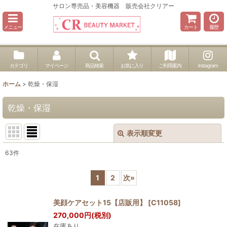
サロン専売品・美容機器 販売会社クリアー
メニュー
カート
履歴
カテゴリ
マイページ
商品検索
お気に入り
ご利用案内
instagram
ホーム
>
乾燥・保湿
乾燥・保湿
表示順変更
閉じる
63
件
表示数
:
1
2
次
»
並び順
:
美顔ケアセット15【店販用】
[
C11058
]
270,000
円
(税別)
絞り込む
在庫あり