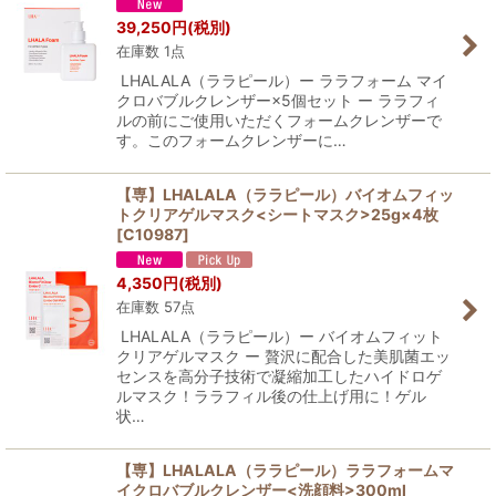
39,250
円
(税別)
在庫数 1点
LHALALA（ララピール）ー ララフォーム マイ
クロバブルクレンザー×5個セット ー ララフィ
ルの前にご使用いただくフォームクレンザーで
す。このフォームクレンザーに…
【専】LHALALA（ララピール）バイオムフィッ
トクリアゲルマスク<シートマスク>25g×4枚
[
C10987
]
4,350
円
(税別)
在庫数 57点
LHALALA（ララピール）ー バイオムフィット
クリアゲルマスク ー 贅沢に配合した美肌菌エッ
センスを高分子技術で凝縮加工したハイドロゲ
ルマスク！ララフィル後の仕上げ用に！ゲル
状…
【専】LHALALA（ララピール）ララフォームマ
イクロバブルクレンザー<洗顔料>300ml