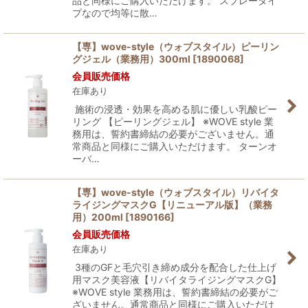
品と同様にご購入いただけます。 スプレータイ
プなので均等に散…
【専】wove-style（ウォブスタイル）ピーリン
グジェル（業務用）300ml
[
1890068
]
会員販売価格
在庫あり
施術の浸透・効果を高める肌に優しい乳酸ピー
リング 【ピーリングジェル】 ※WOVE style 業
務用は、誓約書締結の必要がございません。通
常商品と同様にご購入いただけます。 ターンオ
ーバ…
【専】wove-style（ウォブスタイル）リバイタ
ライジングマスクG【リニューアル版】（業務
用）200ml
[
1890166
]
会員販売価格
在庫あり
3種のGFと毛穴引き締め成分を配合した仕上げ
用マスク美容液【リバイタライジングマスクG】
※WOVE style 業務用は、誓約書締結の必要がご
ざいません。通常商品と同様にご購入いただけ