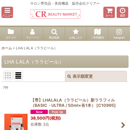
サロン専売品・美容機器 販売会社クリアー
メニュー
カート
履歴
カテゴリ
マイページ
商品検索
お気に入り
ご利用案内
instagram
ホーム
>
LHA LALA（ララピール）
LHA LALA（ララピール）
表示順変更
閉じる
7
件
表示数
:
【専】LHALALA（ララピール）新ララフィル
（BASIC・ULTRA / 50ml×各1本）
[
C10995
]
並び順
:
38,500
円
(税別)
在庫数 3点
絞り込む