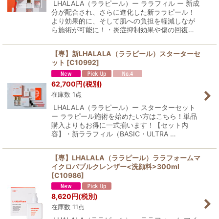
LHALALA（ララピール）ー ララフィル ー 新成
分が配合され、さらに進化した新ララピール！
より効果的に、そして肌への負担を軽減しなが
ら施術が可能に！・炎症抑制効果や傷の回復…
【専】新LHALALA（ララピール）スターターセ
ット
[
C10992
]
62,700
円
(税別)
在庫数 1点
LHALALA（ララピール）ー スターターセット
ー ララピール施術を始めたい方はこちら！単品
購入よりもお得に一式揃います！【セット内
容】・新ララフィル（BASIC・ULTRA …
【専】LHALALA（ララピール）ララフォームマ
イクロバブルクレンザー<洗顔料>300ml
[
C10986
]
8,620
円
(税別)
在庫数 11点