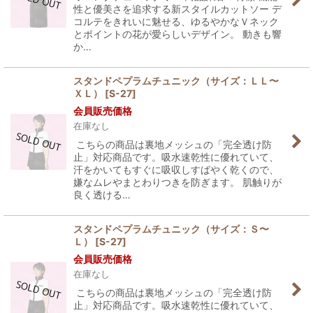
性と優美さを追求する新スタイルカットソー デ
コルテをきれいに魅せる、ゆるやかなＶネック
とポイントの花が愛らしいデザイン。 動きも響
か…
スタンドペプラムチュニック（サイズ：ＬＬ〜
ＸＬ）
[
S-27
]
会員販売価格
在庫なし
こちらの商品は裏地メッシュの「完全透け防
止」対応商品です。吸水速乾性に優れていて、
汗をかいてもすぐに吸収しすばやく乾くので、
嫌なムレやまとわりつきを防ぎます。 肌触りが
良く透ける…
スタンドペプラムチュニック（サイズ：Ｓ〜
Ｌ）
[
S-27
]
会員販売価格
在庫なし
こちらの商品は裏地メッシュの「完全透け防
止」対応商品です。吸水速乾性に優れていて、