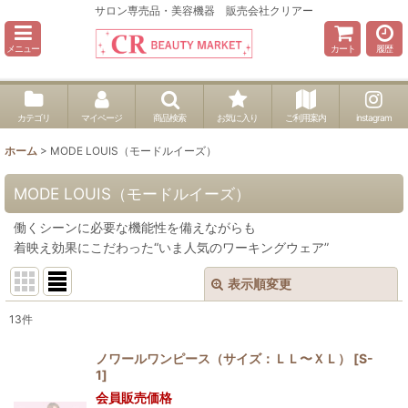
サロン専売品・美容機器 販売会社クリアー
メニュー
カート
履歴
カテゴリ
マイページ
商品検索
お気に入り
ご利用案内
instagram
ホーム
>
MODE LOUIS（モードルイーズ）
MODE LOUIS（モードルイーズ）
働くシーンに必要な機能性を備えながらも
着映え効果にこだわった“いま人気のワーキングウェア”
表示順変更
閉じる
13
件
表示数
:
ノワールワンピース（サイズ：ＬＬ〜ＸＬ）
[
S-
1
]
並び順
:
会員販売価格