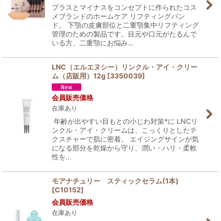
絞り込む
プラスとマイナスをコンセプトに作られたコス
メブランドのホームケア リフティングバン
ド。 下顎の皮膚部位と二重顎集中リフティング
管理のための製品です。目元や口元がたるんで
いる方、二重顎にお悩み…
LNC（エルエヌシー）リンクル・アイ・クリー
ム（店販用）12g
[
3350039
]
会員販売価格
在庫あり
年齢が出やすい目もとの小じわ対策*に LNCリ
ンクル・アイ・クリームは、こっくりとしたテ
クスチャーで肌に密着。 エイジングサインが気
になる部分を乾燥から守り、潤い・ハリ・柔軟
性を…
モアナチュリー スティックセラム(1本)
[
C10152
]
会員販売価格
在庫あり