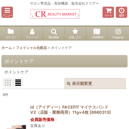
サロン専売品・美容機器 販売会社クリアー
メニュー
カート
履歴
カテゴリ
マイページ
商品検索
お気に入り
ご利用案内
instagram
ホーム
>
フェイシャル化粧品
>
ポイントケア
ポイントケア
ポイントケア
表示順変更
閉じる
8
件
表示数
:
id（アイディー）FACEFIT マイナスバンド
V2（店販・業務両用）11g×4枚
[
6660313
]
並び順
:
会員販売価格
在庫あり