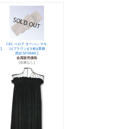
CKL ベロア ターバン マキ
]
コ(ブラウン)(３枚)(業務
用)
[CM10840C]
会員販売価格
[在庫なし]