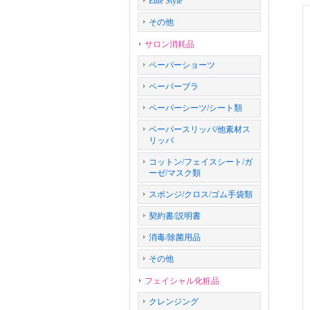
Elite Style
その他
サロン消耗品
ペーパーショーツ
ペーパーブラ
ペーパーシーツ/シート類
ペーパースリッパ/他素材ス
リッパ
コットン/フェイスシート/ガ
ーゼ/マスク類
スポンジ/クロス/ゴム手袋類
契約書/説明書
消毒/除菌用品
その他
フェイシャル化粧品
クレンジング