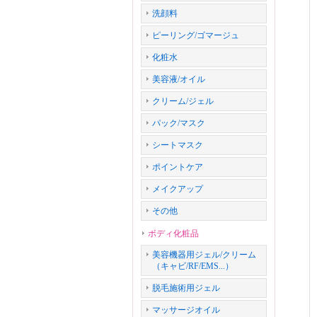
洗顔料
ピーリング/ゴマージュ
化粧水
美容液/オイル
クリーム/ジェル
パック/マスク
シートマスク
ポイントケア
メイクアップ
その他
ボディ化粧品
美容機器用ジェル/クリーム
（キャビ/RF/EMS...）
脱毛施術用ジェル
マッサージオイル