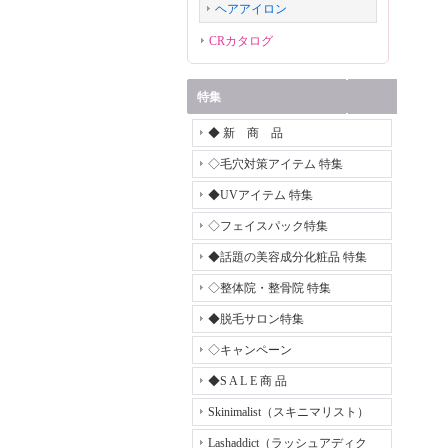
ヘアアイロン
CRカタログ
特集
◆ 新 商 品
◇毛穴対策アイテム 特集
◆UVアイテム 特集
◇フェイスパック特集
◆話題の美容成分化粧品 特集
◇整体院・整骨院 特集
◆脱毛サロン特集
◇キャンペーン
◆S A L E 商 品
Skinimalist（スキニマリスト）
Lashaddict（ラッシュアディク