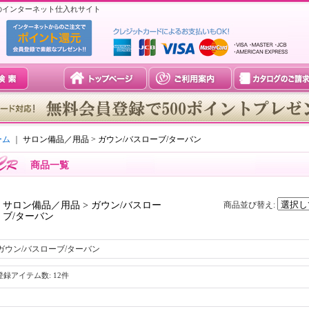
のインターネット仕入れサイト
ーム
｜
サロン備品／用品 > ガウン/バスローブ/ターバン
商品一覧
サロン備品／用品 > ガウン/バスロー
商品並び替え
:
ブ/ターバン
ガウン/バスローブ/ターバン
登録アイテム数
:
12件