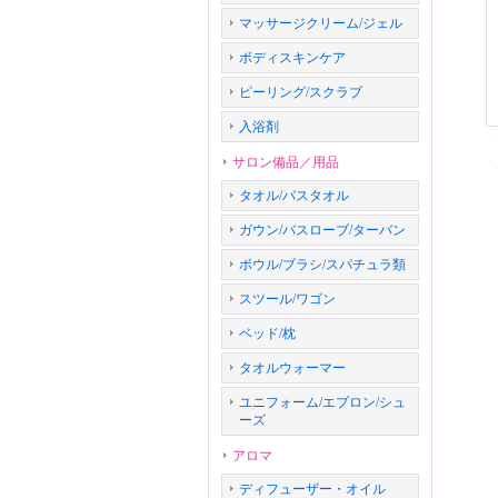
マッサージクリーム/ジェル
ボディスキンケア
ピーリング/スクラブ
入浴剤
サロン備品／用品
タオル/バスタオル
ガウン/バスローブ/ターバン
ボウル/ブラシ/スパチュラ類
スツール/ワゴン
ベッド/枕
タオルウォーマー
ユニフォーム/エプロン/シュ
ーズ
アロマ
ディフューザー・オイル