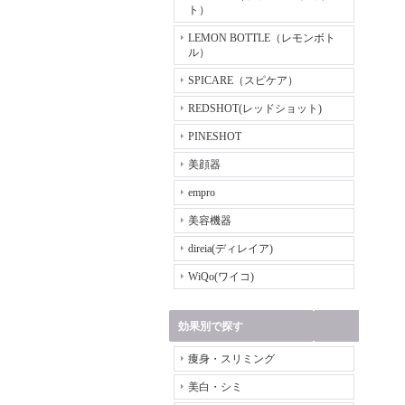
ト）
LEMON BOTTLE（レモンボト
ル）
SPICARE（スピケア）
REDSHOT(レッドショット)
PINESHOT
美顔器
empro
美容機器
direia(ディレイア)
WiQo(ワイコ)
効果別で探す
痩身・スリミング
美白・シミ