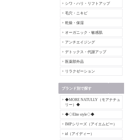
シワ・ハリ・リフトアップ
毛穴・ニキビ
乾燥・保湿
オーガニック・敏感肌
アンチエイジング
デトックス・代謝アップ
医薬部外品
リラクゼーション
ブランド別で探す
◆MORE NATULLY（モアナチュ
リー）◆
◆◇Elite style◇◆
IMPシリーズ（アイエムピー）
id（アイディー）