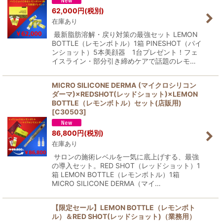
62,000
円
(税別)
在庫あり
最新脂肪溶解・戻り対策の最強セット LEMON
BOTTLE（レモンボトル）1箱 PINESHOT（パイ
ンショット）5本美顔器 1台プレゼント！フェ
イスライン・部分引き締めケアで話題のレモ…
MICRO SILICONE DERMA (マイクロシリコン
ダーマ)×REDSHOT(レッドショット)×LEMON
BOTTLE（レモンボトル）セット(店販用)
[
C30503
]
86,800
円
(税別)
在庫あり
サロンの施術レベルを一気に底上げする、最強
の導入セット。RED SHOT（レッドショット）1
箱 LEMON BOTTLE（レモンボトル）1箱
MICRO SILICONE DERMA（マイ…
【限定セール】LEMON BOTTLE（レモンボト
ル）＆RED SHOT(レッドショット)（業務用）