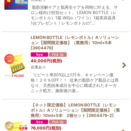
脂肪溶解ケアと肌再生ケアを同時に叶える、サ
ロン様向け特別セット。 LEMON BOTTLE（レ
モンボトル）1箱 WiQo（ワイコ）1箱美容器具
1台プレゼント！レモンボトルの“…
LEMON BOTTLE（レモンボトル）Aソリューシ
ョン【期間限定価格】（業務用）10ml×5本
[
3904479
]
40,000
円
(税別)
在庫あり
リピート率90%以上!!只今、キャンペーン価
格！２０％OFF！！ 従来の脂肪ケア製品とは異
なり、天然由来成分を中心に構成されたオーガ
ニック処方。施術後の違…
【ネット限定価格】 LEMON BOTTLE（レモン
ボトル）Aソリューション【期間限定価格】（業
務用）10ml×5本 2箱セット
[
3904479-2
]
76,000
円
(税別)