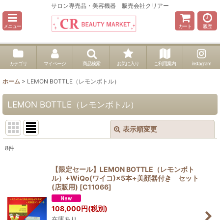
サロン専売品・美容機器 販売会社クリアー
メニュー
カート
履歴
カテゴリ
マイページ
商品検索
お気に入り
ご利用案内
instagram
ホーム
>
LEMON BOTTLE（レモンボトル）
LEMON BOTTLE（レモンボトル）
表示順変更
閉じる
8
件
表示数
:
【限定セール】LEMON BOTTLE（レモンボト
ル）+WiQo(ワイコ)×5本+美顔器付き セット
並び順
:
(店販用)
[
C11066
]
108,000
円
(税別)
絞り込む
在庫あり