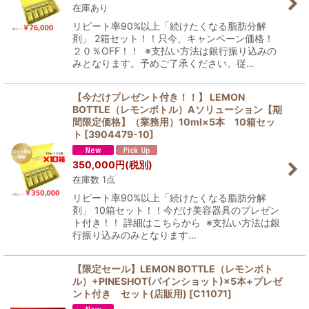
在庫あり
リピート率90%以上「続けたくなる脂肪分解
剤」 2箱セット！！只今、キャンペーン価格！
２０％OFF！！ ※支払い方法は銀行振り込みの
みとなります。予めご了承ください。従…
【今だけプレゼント付き！！】 LEMON
BOTTLE（レモンボトル）Aソリューション【期
間限定価格】（業務用）10ml×5本 10箱セッ
ト
[
3904479-10
]
350,000
円
(税別)
在庫数 1点
リピート率90%以上「続けたくなる脂肪分解
剤」 10箱セット！！今だけ美容器具のプレゼン
ト付き！！ 詳細はこちらから ※支払い方法は銀
行振り込みのみとなります…
【限定セール】LEMON BOTTLE（レモンボト
ル）+PINESHOT(パインショット)×5本+プレゼ
ント付き セット(店販用)
[
C11071
]