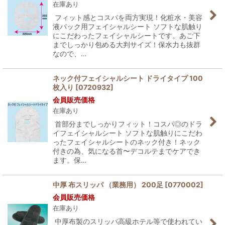
在庫あり
フィット感とコスパを両方実現！化粧水・美容
液パック用フェイシャルシート ソフトな肌触り
にこだわったフェイシャルシートです。あご下
までしっかり包める大判サイズ！保水力も抜群
なので、…
ネック付フェイシャルシート ドライタイプ 100
枚入り
[
0720932
]
会員販売価格
在庫あり
首部分までしっかりフィット！コスパ◎のドラ
イフェイシャルシート ソフトな肌触りにこだわ
ったフェイシャルシートのネック付き！ネック
付きの為、気になる首〜デコルテまでケアでき
ます。保…
中厚 布スリッパ （業務用） 200足
[
0770002
]
会員販売価格
在庫あり
中厚布製のスリッパ高級ホテル等で使われてい