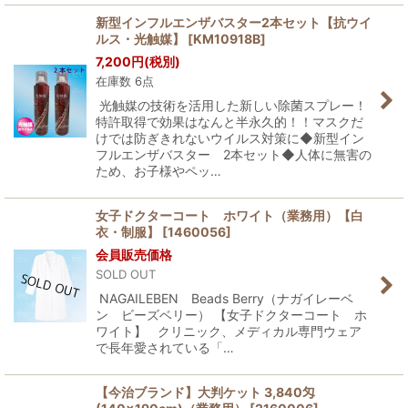
新型インフルエンザバスター2本セット【抗ウイ
ルス・光触媒】
[
KM10918B
]
7,200
円
(税別)
在庫数 6点
光触媒の技術を活用した新しい除菌スプレー！
特許取得で効果はなんと半永久的！！マスクだ
けでは防ぎきれないウイルス対策に◆新型イン
フルエンザバスター 2本セット◆人体に無害の
ため、お子様やペッ…
女子ドクターコート ホワイト（業務用）【白
衣・制服】
[
1460056
]
会員販売価格
SOLD OUT
NAGAILEBEN Beads Berry（ナガイレーベ
ン ビーズベリー） 【女子ドクターコート ホ
ワイト】 クリニック、メディカル専門ウェア
で長年愛されている「…
【今治ブランド】大判ケット 3,840匁