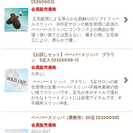
[
5200003
]
会員販売価格
立毛処理による滑らかな肌触りのソフトフィー
ルスリッパ 300足サロンの衛生管理に必須の
ペーパースリッパにワンランク上の商品が登
場！使い捨てとは思えない、履き心地。立毛加
工により、滑らかで優…
【お試しセット】ペーパースリッパ ブラウ
ン 5足入
[
0320059-1
]
会員販売価格
在庫なし
ペーパースリッパ ブラウン 5足サロンの衛
生管理の定番ペーパースリッパ不織布素材の使
い捨てスリッパです。足元が水やオイルで濡れ
がちなトリートメントには必需アイテムです。#
不織布スリッパ#使…
ペーパースリッパ（業務用）30足
[
0320059
]
会員販売価格
SOLD OUT