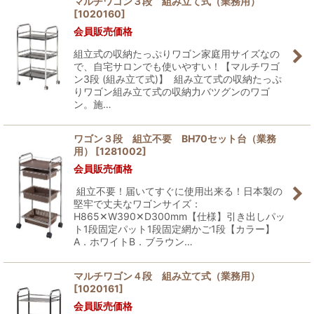
マルチワゴン３段 組み立て式（業務用）
[
1020160
]
会員販売価格
組立式の収納たっぷりワゴン家庭用サイズなの
で、自宅サロンでも使いやすい！【マルチワゴ
ン3段 (組み立て式)】 組み立て式の収納たっぷ
りワゴン組み立て式の収納力バツグンのワゴ
ン。施…
ワゴン３段 組立不要 BH70セット台（業務
用）
[
1281002
]
会員販売価格
組立不要！届いてすぐに使用出来る！日本製の
堅牢で丈夫なワゴンサイズ：
H865✕W390✕D300mm【仕様】引き出しパッ
ト1段固定パット1段固定網かご1段【カラー】
A．ホワイトB．ブラウン…
マルチワゴン４段 組み立て式（業務用）
[
1020161
]
会員販売価格