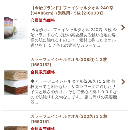
【今治ブランド】フェイシャルタオル 240匁
(34×86cm)（業務用）5枚
[
2160001
]
会員販売価格
今治タオル フェイシャルタオル 240匁 ５枚 今
治ブランドならではの高級感ある触り心地お客
様の肌に触れるものこそ、素材に拘ったタオル
選びを！ １７色もの豊富なカラーで…
カラーフェイシャルタオル(208匁)１２枚
[
1660152
]
会員販売価格
◆カラーフェイシャルタオル(208匁)１２枚 何
枚あっても困らない！サロンワークに適したサ
イズと厚さのタオル そして安心の綿１００％な
ので肌触りも文句なしです。 更に周りの美容機
器…
カラーフェイシャルタオル(300匁)１２枚
[
1660151
]
会員販売価格