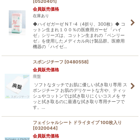
[
0520401
]
会員販売価格
在庫あり
◆ハイゼガーゼ NＴ-4（4折り、300枚）◆ コ
ットン生まれ１００％の医療用ガーゼ 「ハイ
ゼ」シリーズは、コットン生まれの「ベンリー
ゼ」を使用したメディカル向け製品群。医療用
機器の「ハイゼ…
スポンジチーフ
[
0480558
]
会員販売価格
廃盤
ソフトなタッチでお肌に優しい拭き取り専用 ス
ポンジチーフ お肌のデリケートな方や、ティッ
シュやコットンでは拭き取りにくいコスメを サ
ッと拭き取るのに最適な拭き取り専用チーフで
す。…
フェイシャルシート ドライタイプ 100枚入り
[
0320044
]
会員販売価格