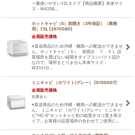
一番使いやすい12Lタイプ【商品概要】本体サイ
ズ：W420&…
ホットキャビ（S）前開き（3年保証）（業務
用）7.5L
[
2670080
]
会員販売価格
※直送商品のため沖縄・離島への配送ができませ
ん。ホットキャビ（Ｓ） 前開き ７．５Ｌ 設
置場所を選ばない縦開きタイプコンパクト設計
なので、場所をとりません本体サイズ：
W310×D…
ミニキャビ （ホワイト/グレー）
[
0150007
]
会員販売価格
在庫あり
※直送商品のため沖縄・離島への配送ができませ
ん。 ミニキャビ （ホワイト/グレー） ミニキャ
ビ"HC-6"ホットキャビ初の縦置きヨコ置き両タ
イプ。お客様の設置場所の合わせてご使用に…