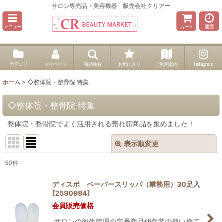
サロン専売品・美容機器 販売会社クリアー
メニュー
カート
履歴
カテゴリ
マイページ
商品検索
お気に入り
ご利用案内
instagram
ホーム
>
◇整体院・整骨院 特集
◇整体院・整骨院 特集
整体院・整骨院でよく活用される売れ筋商品を集めました！
表示順変更
閉じる
50
件
表示数
:
ディスポ ペーパースリッパ（業務用）30足入
[
2590984
]
並び順
:
会員販売価格
サロンの衛生管理の定番商品個包装の使い捨て