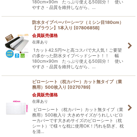
180cm×90m たっぷり使える50回分！ 使い
やすさ・品質を維持しながら、…
防水タイプペーパーシーツ（ミシン目180cm）
【ブラウン】1本入り
[
0780685B
]
会員販売価格
在庫あり
1カット42.5円〜と高コスパで大人気！ご要望
の多かった防水タイプベッドシート！！ 幅
180cm×90m たっぷり使える50回分！ 使い
やすさ・品質を維持しながら、…
ピローシート（枕カバー）カット無タイプ（業
務用）500枚入り
[
0270789
]
会員販売価格
在庫あり
ピローシート（枕カバー）カット無タイプ（業
務用）500枚入り 大きめサイズがうれしいピロ
ーカバーです大きめサイズのピローシート（枕
シート）で様々な枕に使用OK！汚れを防ぎ、枕
を清…