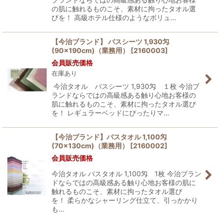
の肌に触れるものこそ、素材に拘ったタオル選
びを！ 高級ホテル仕様のようなボリュ…
【今治ブランド】 バスシーツ 1,930匁
(90×190cm)（業務用）
[
2160003
]
会員販売価格
在庫あり
今治タオル バスシーツ 1,930匁 １枚 今治ブ
ランドならではの高級感ある触り心地お客様の
肌に触れるものこそ、素材に拘ったタオル選び
を！ レギュラーベッドにぴったりマ…
【今治ブランド】バスタオル 1,100匁
(70×130cm)（業務用）
[
2160002
]
会員販売価格
今治タオル バスタオル 1,100匁 1枚 今治ブラン
ドならではの高級感ある触り心地お客様の肌に
触れるものこそ、素材に拘ったタオル選び
を！ 柔らかなシャーリング仕立て、引っかかり
も…