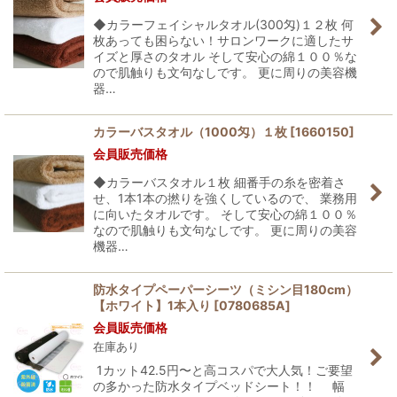
◆カラーフェイシャルタオル(300匁)１２枚 何
枚あっても困らない！サロンワークに適したサ
イズと厚さのタオル そして安心の綿１００％な
ので肌触りも文句なしです。 更に周りの美容機
器…
カラーバスタオル（1000匁）１枚
[
1660150
]
会員販売価格
◆カラーバスタオル１枚 細番手の糸を密着さ
せ、1本1本の撚りを強くしているので、 業務用
に向いたタオルです。 そして安心の綿１００％
なので肌触りも文句なしです。 更に周りの美容
機器…
防水タイプペーパーシーツ（ミシン目180cm）
【ホワイト】1本入り
[
0780685A
]
会員販売価格
在庫あり
1カット42.5円〜と高コスパで大人気！ご要望
の多かった防水タイプベッドシート！！ 幅