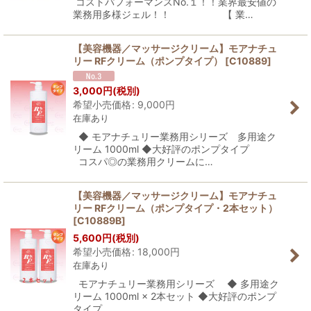
コストパフォーマンスNo.１！！業界最安値の
業務用多様ジェル！！ 【 業…
【美容機器／マッサージクリーム】モアナチュ
リー RFクリーム（ポンプタイプ）
[
C10889
]
3,000
円
(税別)
希望小売価格
:
9,000
円
在庫あり
◆ モアナチュリー業務用シリーズ 多用途ク
リーム 1000ml ◆大好評のポンプタイプ
コスパ◎の業務用クリームに…
【美容機器／マッサージクリーム】モアナチュ
リー RFクリーム（ポンプタイプ・2本セット）
[
C10889B
]
5,600
円
(税別)
希望小売価格
:
18,000
円
在庫あり
モアナチュリー業務用シリーズ ◆ 多用途ク
リーム 1000ml × 2本セット ◆大好評のポンプ
タイプ …