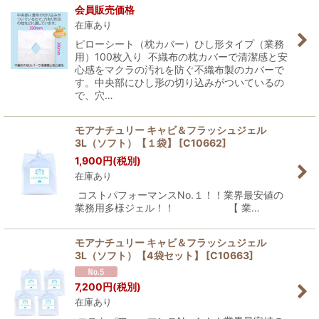
会員販売価格
在庫あり
ピローシート（枕カバー）ひし形タイプ（業務
用）100枚入り 不織布の枕カバーで清潔感と安
心感をマクラの汚れを防ぐ不織布製のカバーで
す。中央部にひし形の切り込みがついているの
で、穴…
モアナチュリー キャビ＆フラッシュジェル
3L（ソフト）【１袋】
[
C10662
]
1,900
円
(税別)
在庫あり
コストパフォーマンスNo.１！！業界最安値の
業務用多様ジェル！！ 【 業…
モアナチュリー キャビ＆フラッシュジェル
3L（ソフト）【4袋セット】
[
C10663
]
7,200
円
(税別)
在庫あり