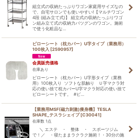
組立式の収納たっぷりワゴン家庭用サイズなの
で、自宅サロンでも使いやすい!【マルチワゴン
4段 (組み立て式)】 組立式の収納たっぷりワゴ
ン組み立て式の収納力バツグンのワゴン。施術
で使う化粧品な…
ピローシート（枕カバー）U字タイプ（業務用）
100枚入
[
2590957
]
会員販売価格
在庫あり
ピローシート（枕カバー）U字形タイプ（業務
用）100枚入り ソフトな肌触り Ｕ字マクラ対
応の使い捨て枕カバーU字マクラ対応の使い捨て
ピローシートです。 #ピ…
【業務用MSF(磁力刺激)痩身機】TESLA
SHAPE_テスラシェイプ
[
C30041
]
在庫数 1点
＼ エステ ・ 整体 ・ スポーツジム
で！／ ・寝たままラクラク施術！・30分の施