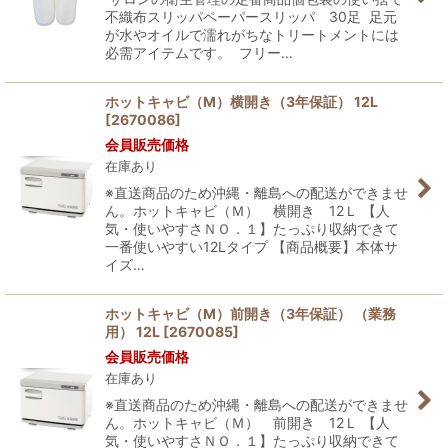
絞り込む
不織布スリッパペーパースリッパ 30足 足元
が水やオイルで濡れがちなトリートメントには
必需アイテムです。 フリー…
ホットキャビ（M）横開き（3年保証） 12L
[
2670086
]
会員販売価格
在庫あり
※直送商品のため沖縄・離島への配送ができませ
ん。ホットキャビ（Ｍ） 横開き 12Ｌ 【人
気・使いやすさＮＯ．１】たっぷり収納できて
一番使いやすい12Lタイプ 【商品概要】本体サ
イズ…
ホットキャビ（M）前開き（3年保証） （業務
用） 12L
[
2670085
]
会員販売価格
在庫あり
※直送商品のため沖縄・離島への配送ができませ
ん。ホットキャビ（Ｍ） 前開き 12Ｌ 【人
気・使いやすさＮＯ．１】たっぷり収納できて