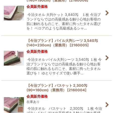
(140×190cm)（業務用）
[
2160006
]
会員販売価格
今治タオル 大判ケット 3,840匁 １枚 今治ブ
ランドならではの高級感ある触り心地お客様の
肌に触れるものこそ、素材に拘ったタオル選び
を！ ベロアのような高級感あるシャ…
【今治ブランド】パイル大判シーツ 3,540匁
(140×230cm)（業務用）
[
2160005
]
会員販売価格
今治タオル パイル大判シーツ 3,540匁 １枚 今
治ブランドならではの高級感ある触り心地お客
様の肌に触れるものこそ、素材に拘ったタオル
選びを！ ゆとりサイズで使い勝手…
【今治ブランド】バスケット 2,300匁
(90×160cm)（業務用）
[
2160004
]
会員販売価格
在庫あり
今治タオル バスケット 2,300匁 １枚 今治
ブランドならではの高級感ある触り心地お客様