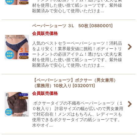
材を使用した使い捨て紙ショーツです。紫外線
殺菌済みで安心して使用いただけま…
ペーパーショーツ ３L 50枚
[
0880001
]
会員販売価格
人気のベストセラーペーパーショーツ！消耗品
をより安く！業界最安値に挑戦！ボディートリ
ートメントの必須アイテム！透けない丈夫な素
材を使用した使い捨て紙ショーツです。紫外線
殺菌済みで安心して使用いただけま…
【ペーパーショーツ】ボクサー（男女兼用）
（業務用）10枚入り
[
0320011
]
会員販売価格
ボクサータイプの不織布ペーパーショーツ（１
０枚入り） 許容サイズの幅が広いので男女兼用
で対応自在！メンズはもちろん、レディースも
使用できるボクサータイプの紙ショーツです。
水やオイ…