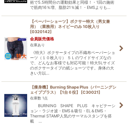
術で5.5時間分の運動効果と同様！・1回の施術
で筋肉16％増、脂肪21％減！・EMSよりも…
【ペーパーショーツ】ボクサー特大（男女兼
用）（業務用）ネイビーのみ 10枚入り
[
0320142
]
会員販売価格
在庫あり
《特大》ボクサータイプの不織布ペーパーショ
ーツ（１０枚入り） ５Ｌのワイドサイズなの
で、どんなお客様でも対応可能！特大5Lサイズ
のボクサータイプの紙ショーツです。身体の大
きい方以…
【痩身機】Burning Shape Plus（バーニングシ
ェイププラス）【1台６役】
[
C30021
]
在庫数 1点
BURNING SHAPE PLUS キャビテーシ
ョン・ラジオ波・EMS＆吸引・EL＆EMS・
Thermal STAMP人気のサーマルスタンプを搭
載 …