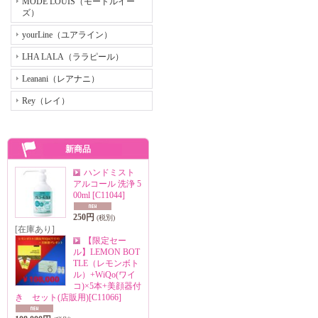
MODE LOUIS（モードルイー
ズ）
yourLine（ユアライン）
LHA LALA（ララピール）
Leanani（レアナニ）
Rey（レイ）
新商品
ハンドミスト
アルコール 洗浄 5
00ml
[C11044]
250円
(税別)
[在庫あり]
【限定セー
ル】LEMON BOT
TLE（レモンボト
ル）+WiQo(ワイ
コ)×5本+美顔器付
き セット(店販用)
[C11066]