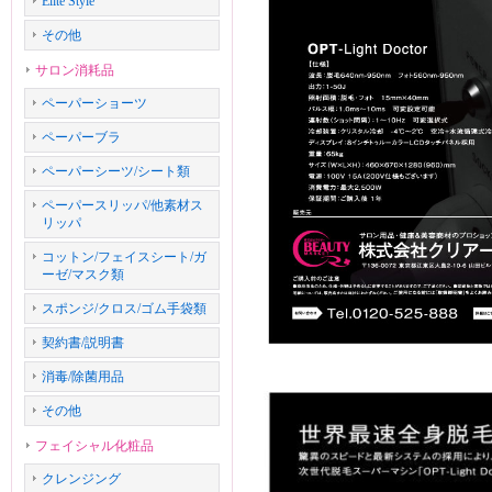
Elite Style
その他
サロン消耗品
ペーパーショーツ
ペーパーブラ
ペーパーシーツ/シート類
ペーパースリッパ/他素材ス
リッパ
コットン/フェイスシート/ガ
ーゼ/マスク類
スポンジ/クロス/ゴム手袋類
契約書/説明書
消毒/除菌用品
その他
フェイシャル化粧品
クレンジング