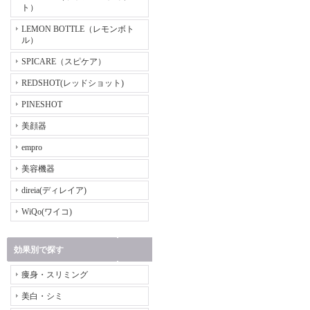
ト）
LEMON BOTTLE（レモンボト
ル）
SPICARE（スピケア）
REDSHOT(レッドショット)
PINESHOT
美顔器
empro
美容機器
direia(ディレイア)
WiQo(ワイコ)
効果別で探す
痩身・スリミング
美白・シミ