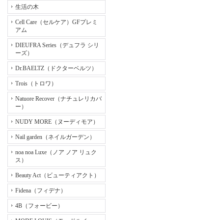
生活の木
Cell Care（セルケア）GFプレミ
アム
DIEUFRA Series（デュフラ シリ
ーズ）
Dr.BAELTZ（ドクターベルツ）
Trois（トロワ）
Natuore Recover（ナチュレリカバ
ー）
NUDY MORE（ヌーディモア）
Nail garden（ネイルガーデン）
noa noa Luxe（ノア ノア リュク
ス）
Beauty Act（ビューティアクト）
Fidena（フィデナ）
4B（フォービー）