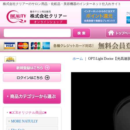
株式会社クリアーのサロン用品・化粧品・美容機器のインターネット仕入れサイト
ホーム
｜
OPT-Light Doctor【光
■□CRオリジナル商品□■
MORE NATULLY