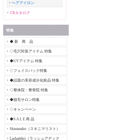
ヘアアイロン
CRカタログ
特集
◆ 新 商 品
◇毛穴対策アイテム 特集
◆UVアイテム 特集
◇フェイスパック特集
◆話題の美容成分化粧品 特集
◇整体院・整骨院 特集
◆脱毛サロン特集
◇キャンペーン
◆S A L E 商 品
Skinimalist（スキニマリスト）
Lashaddict（ラッシュアディク