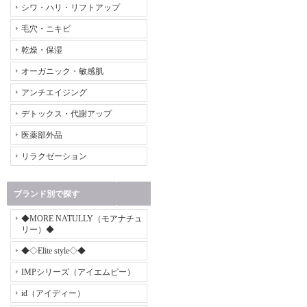
シワ・ハリ・リフトアップ
毛穴・ニキビ
乾燥・保湿
オーガニック・敏感肌
アンチエイジング
デトックス・代謝アップ
医薬部外品
リラクゼーション
ブランド別で探す
◆MORE NATULLY（モアナチュ
リー）◆
◆◇Elite style◇◆
IMPシリーズ（アイエムピー）
id（アイディー）