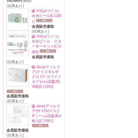
108,000円
(税別)
[在庫あり]
WiQo(ワイコ)
水光ピール
[C1200
1]
会員販売価格
[在庫あり]
WiQo(ワイコ)
水光ピール スタ
ーターキット
[C12
000]
会員販売価格
[在庫あり]
direia(ディレイ
ア)クリスタルザ
クロ UV ホワイト
カプセル(店販用)
30粒
[C11093]
会員販売価格
[在庫あり]
direia(ディレイ
ア)ザ STMマスク
iPソーム(店販用)4
枚入
[C11092]
会員販売価格
[在庫あり]