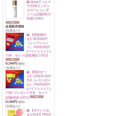
direia(ディレイ
ア)STMインテン
スローション iP
ソーム(店販用)15
0ml
[C11091]
会員販売価格
[在庫あり]
【美顔器付
き】REDSHOT
（レッドショッ
ト）+PINESHOT
(パインショット)
×5本 セット(店販用)
[C11072]
62,000円
(税別)
[在庫あり]
【限定セー
ル】LEMON BOT
TLE（レモンボト
ル）+PINESHOT
(パインショット)
×5本+プレゼント付き セット
(店販用)
[C11071]
62,000円
(税別)
[在庫あり]
【ポイントお
まけ付き】PINES