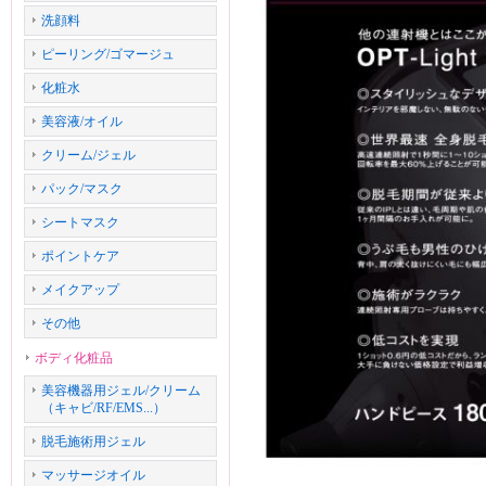
洗顔料
ピーリング/ゴマージュ
化粧水
美容液/オイル
クリーム/ジェル
パック/マスク
シートマスク
ポイントケア
メイクアップ
その他
ボディ化粧品
美容機器用ジェル/クリーム
（キャビ/RF/EMS...）
脱毛施術用ジェル
マッサージオイル