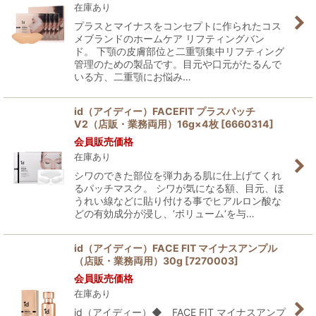
在庫あり
絞り込む
プラスとマイナスをコンセプトに作られたコス
メブランドのホームケア リフティングバン
ド。 下顎の皮膚部位と二重顎集中リフティング
管理のための製品です。目元や口元がたるんで
いる方、二重顎にお悩み…
id（アイディー）FACEFIT プラスパッチ
V2（店販・業務両用）16g×4枚
[
6660314
]
会員販売価格
在庫あり
シワのできた部位を弾力ある肌に仕上げてくれ
るパッチマスク。 シワが気になる額、目元、ほ
うれい線などに貼り付ける事でヒアルロン酸な
どの有効成分が浸し、‘ボリューム‘を与…
id（アイディー）FACE FIT マイナスアンプル
（店販・業務両用）30g
[
7270003
]
会員販売価格
在庫あり
id（アイディー）◆ FACE FIT マイナスアンプ