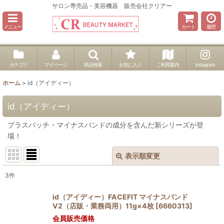
サロン専売品・美容機器 販売会社クリアー
メニュー
カート
履歴
カテゴリ
マイページ
商品検索
お気に入り
ご利用案内
instagram
ホーム
>
id（アイディー）
id（アイディー）
プラスパッチ・マイナスバンドの成分を含んだ新シリーズが登
場！
表示順変更
閉じる
3
件
表示数
:
id（アイディー）FACEFIT マイナスバンド
V2（店販・業務両用）11g×4枚
[
6660313
]
並び順
:
会員販売価格