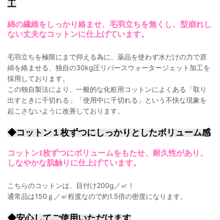
工
綿の繊維をしっかり絡ませ、毛羽立ちを無くし、型崩れし
ない丈夫なコットンに仕上げています。
毛羽立ちを極限にまで抑える為に、薬品を使わず水だけの力で原
綿を絡ませる、独自の30kg圧リバースウォータージェット加工を
採用しております。
この独自製法により、一般的な化粧用コットンによくある「取り
出すときに千切れる」「使用中に千切れる」という不快な現象を
起こさないように改善しております。
◆コットン１枚ずつにしっかりとしたボリューム感
コットン1枚ずつにボリュームをもたせ、耐久性があり、
しなやかな肌触りに仕上げています。
こちらのコットンは、目付け200g／㎡！
通常品は150ｇ／㎡程度なので約1.5倍の密度になります。
◆安心してご使用いただけます