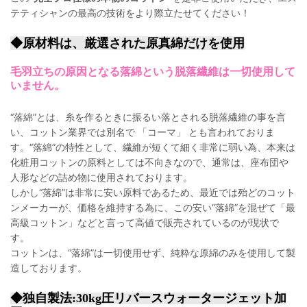
テティシャンの最高の技術をより際立たせてください！
◆原材料は、厳選された原真綿だけを使用
毛羽立ちの原因となる落綿という脱落繊維は一切使用して
いません。
“落綿”とは、糸を作るときに振るい落とされる脱落繊維の事を言
い、コットン業界では別名で 「コーマ」 とも言われておりま
す。“落綿”の特性として、繊維が短くて細く非常に弱い為、本来は
化粧用コットンの原料としては不向きなので、通常は、座布団や
人形などの詰め物に使用されております。
しかし“落綿”は非常に安い原料であるため、最近では殆どのコット
ンメーカーが、価格を維持する為に、この安い“落綿”を混ぜて「最
高級コットン」などと言って高値で販売されているのが現状で
す。
コットンは、“落綿”は一切使用せず、純粋な原綿のみを使用して製
造しております。
◆独自製法:30kg圧リバースウォータージェット加