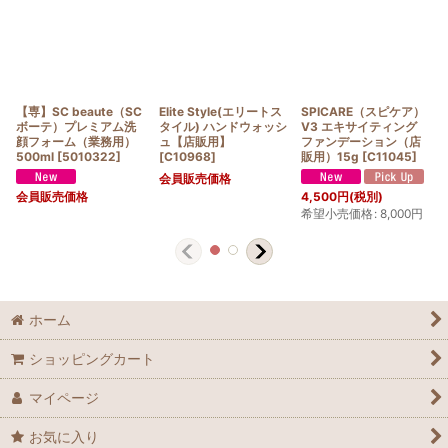
【専】SC beaute（SC
Elite Style(エリートス
SPICARE（スピケア）
ボーテ）プレミアム洗
タイル) ハンドウォッシ
V3 エキサイティング
顔フォーム（業務用）
ュ【店販用】
ファンデーション（店
500ml
[
5010322
]
[
C10968
]
販用）15g
[
C11045
]
会員販売価格
会員販売価格
4,500
円
(税別)
希望小売価格
:
8,000
円
ホーム
ショッピングカート
マイページ
お気に入り