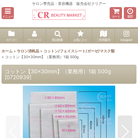
サロン専売品・美容機器 販売会社クリアー
メニュー
カート
履歴
カテゴリ
マイページ
商品検索
お気に入り
ご利用案内
instagram
ホーム
>
サロン消耗品
>
コットン/フェイスシート/ガーゼ/マスク類
>
コットン【30×30mm】（業務用）1箱 500g
コットン【30×30mm】（業務用）1箱 500g
[
0720939
]