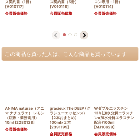
ス契約書（1冊）
ス契約書（5冊）
ロン専用：1冊）
[
V010117
]
[
V010118
]
[
V010114
]
会員販売価格
会員販売価格
会員販売価格
この商品を買った人は、こんな商品も買っています
ANIMA naturae（アニ
gracieux The DEEP (グ
Wダブルエラスチン
マ ナチュラエ） レモン
ラシューエッセンス)
13%(加水分解エラスチ
（店販・業務両用）
【2本おまとめ】
ン×加水分解エラスチン
10ml
[
2280128
]
100ml×２本
配合)100ml
[
2391199
]
[
MJ10629
]
会員販売価格
会員販売価格
会員販売価格