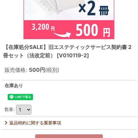
【在庫処分SALE】旧エステティックサービス契約書 2
冊セット（法改定前）
[
V010119-2
]
販売価格
:
500
円
(税別)
在庫あり
数量
:
返品特約に関する重要事項