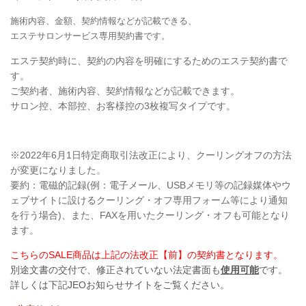
施術内容、金額、契約情報などが記載できる、
エステサロンサービス専用契約書です。
エステ契約時に、契約の内容を明確にするためのエステ契約書で
す。
ご契約者、施術内容、契約情報などが記載できます。
サロン控、本部控、お客様控の3枚複写タイプです。
※2022年6月1日
特定商取引法改正
により、クーリングオフの方法
が変更になりました。
要約：電磁的記録(例：電子メール、USBメモリ等の記録媒体やウ
ェブサイトに設けるクーリング・オフ専用フォーム等により通知
を行う場合)、また、FAXを用いたクーリング・オフも可能となり
ます。
こちらのSALE商品は上記の法改正【前】の契約書となります。
別途文書の交付で、
修正されていない法定書面も
使用可能
です。
詳しくは下記JEOお知らせサイトをご覧ください。