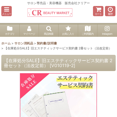
サロン専売品・美容機器 販売会社クリアー
メニュー
カート
履歴
カテゴリ
マイページ
商品検索
お気に入り
ご利用案内
instagram
ホーム
>
サロン消耗品
>
契約書/説明書
>
【在庫処分SALE】旧エステティックサービス契約書 2冊セット（法改定前）
【在庫処分SALE】旧エステティックサービス契約書 2
冊セット（法改定前）
[
V010119-2
]