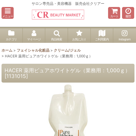
サロン専売品・美容機器 販売会社クリアー
メニュー
カート
履歴
カテゴリ
マイページ
商品検索
お気に入り
ご利用案内
instagram
ホーム
>
フェイシャル化粧品
>
クリーム/ジェル
>
HACER 薬用ピュアホワイトゲル（業務用：1,000ｇ）
HACER 薬用ピュアホワイトゲル（業務用：1,000ｇ）
[
1131015
]