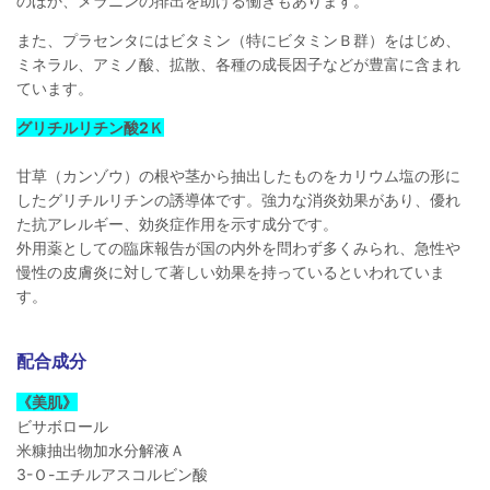
のほか、メラニンの排出を助ける働きもあります。
また、プラセンタにはビタミン（特にビタミンＢ群）をはじめ、
ミネラル、アミノ酸、拡散、各種の成長因子などが豊富に含まれ
ています。
グリチルリチン酸2Ｋ
甘草（カンゾウ）の根や茎から抽出したものをカリウム塩の形に
したグリチルリチンの誘導体です。強力な消炎効果があり、優れ
た抗アレルギー、効炎症作用を示す成分です。
外用薬としての臨床報告が国の内外を問わず多くみられ、急性や
慢性の皮膚炎に対して著しい効果を持っているといわれていま
す。
配合成分
《美肌》
ビサボロール
米糠抽出物加水分解液Ａ
3-Ｏ-エチルアスコルビン酸